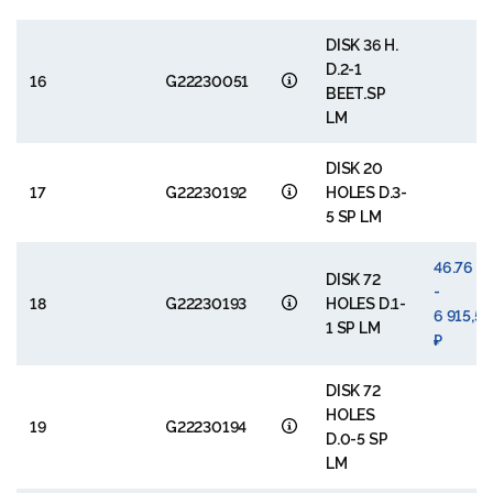
DISK 36 H.
D.2-1
16
G22230051
BEET.SP
LM
DISK 20
17
G22230192
HOLES D.3-
5 SP LM
46.76 €
DISK 72
-
18
G22230193
HOLES D.1-
6 915,5
1 SP LM
₽
DISK 72
HOLES
19
G22230194
D.0-5 SP
LM