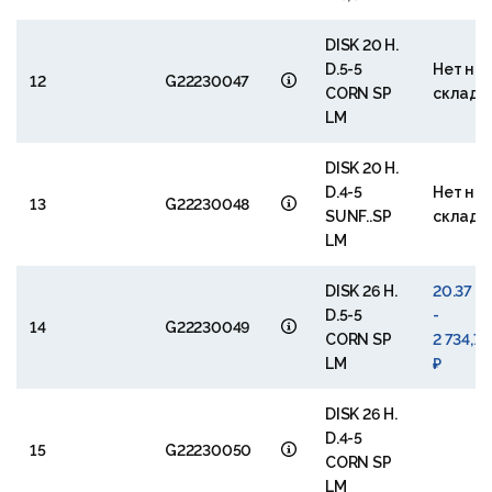
DISK 20 H.
D.5-5
Нет на
12
G22230047
CORN SP
складе
LM
DISK 20 H.
D.4-5
Нет на
13
G22230048
SUNF..SP
складе
LM
DISK 26 H.
20.37 €
D.5-5
-
14
G22230049
CORN SP
2 734,71
LM
₽
DISK 26 H.
D.4-5
15
G22230050
CORN SP
LM