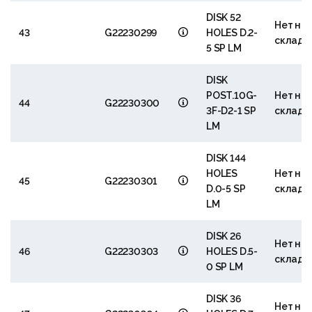
DISK 52
Нет на
43
G22230299
HOLES D.2-
складе
5 SP LM
DISK
POST.10G-
Нет на
44
G22230300
3F-D2-1 SP
складе
LM
DISK 144
HOLES
Нет на
45
G22230301
D.0-5 SP
складе
LM
DISK 26
Нет на
46
G22230303
HOLES D.5-
складе
0 SP LM
DISK 36
Нет на