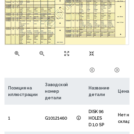
Заводской
Позиция на
Название
номер
Цена
иллюстрации
детали
детали
DISK 96
Нет на
1
G10121460
HOLES
складе
D.1,0 SP