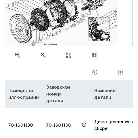
5
35
17
4
3
2
37
43
38
44
45
39
46
40
47
41
48
47
49
42
13
12
14
10
7
50
51
52
53
54
55
56
Заводской
Позиция на
Название
номер
иллюстрации
детали
детали
Диск сцепления в
70-1601130
70-1601130
сборе