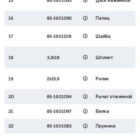
15
85-1601093
Диск нажимной
16
85-1601096
Палец
17
85-1601108
Шайба
18
3,2х18
Шплинт
19
2х15,8
Ролик
20
85-1601094
Рычаг отжимной
21
85-1601097
Вилка
22
85-1601083
Пружина