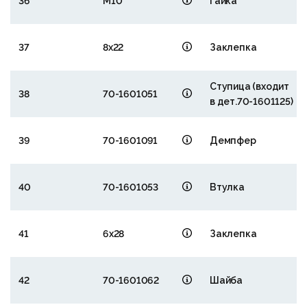
36
М10
Гайка
37
8х22
Заклепка
Ступица (входит
38
70-1601051
в дет.70-1601125)
39
70-1601091
Демпфер
40
70-1601053
Втулка
41
6х28
Заклепка
42
70-1601062
Шайба