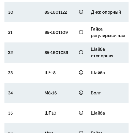
30
85-1601122
Диск опорный
Гайка
31
85-1601109
регулировочная
Шайба
32
85-1601086
стопорная
33
ШЧ-8
Шайба
34
М8х16
Болт
35
ШП10
Шайба