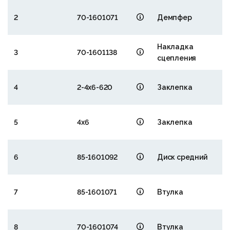
2
70-1601071
Демпфер
Накладка
3
70-1601138
сцепления
4
2-4х6-620
Заклепка
5
4х6
Заклепка
6
85-1601092
Диск средний
7
85-1601071
Втулка
8
70-1601074
Втулка