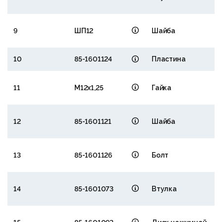
9
ШП12
Шайба
10
85-1601124
Пластина
11
М12х1,25
Гайка
12
85-1601121
Шайба
13
85-1601126
Болт
14
85-1601073
Втулка