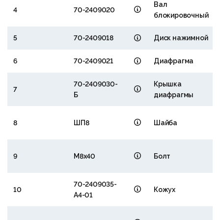
Вал
4
70-2409020
блокировочный
5
70-2409018
Диск нажимной
6
70-2409021
Диафрагма
70-2409030-
Крышка
7
Б
диафрагмы
8
ШП8
Шайба
9
М8х40
Болт
70-2409035-
10
Кожух
А4-01