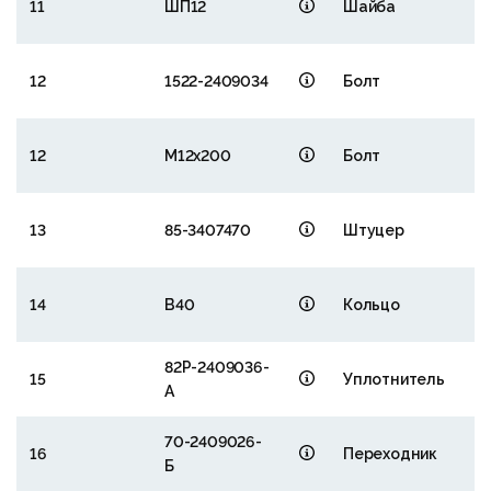
11
ШП12
Шайба
12
1522-2409034
Болт
12
М12х200
Болт
13
85-3407470
Штуцер
14
В40
Кольцо
82Р-2409036-
15
Уплотнитель
А
70-2409026-
16
Переходник
Б