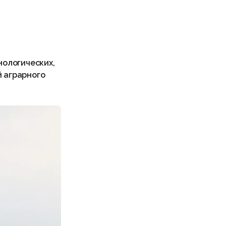
нологических,
й аграрного