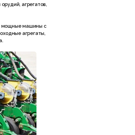
орудий, агрегатов,
е мощные машины с
моходные агрегаты,
а.