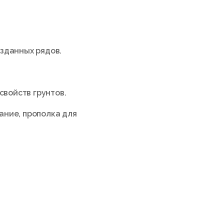
зданных рядов.
войств грунтов.
ание, прополка для