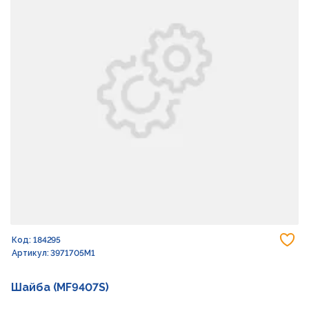
До
Код: 184295
Артикул: 3971705M1
Шайба (MF9407S)