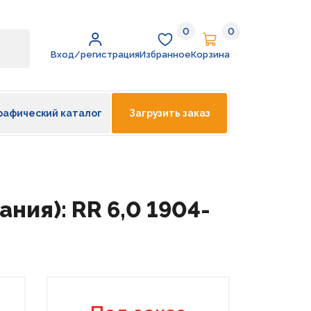
0
0
Избранное
Корзина
Вход/регистрация
Избранное
Корзина
рафический каталог
Загрузить заказ
ния): RR 6,0 1904-