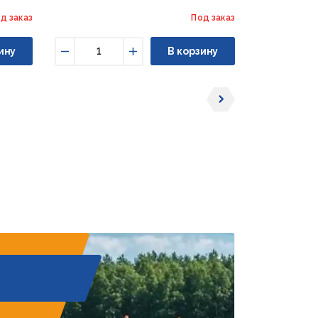
д заказ
Под заказ
ину
В корзину
Уменьшить
Увеличить
Уменьши