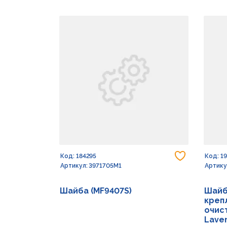
Добавить
Код: 184295
Код: 1
Артикул: 3971705M1
Артику
Шайба (MF9407S)
Шайб
креп
очист
Lave