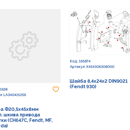
Код: 165874
Артикул: X454306308000
Шайба 8,4х24х2 DIN9021
(Fendt 930)
 в избранное
Добавить в избранное
91638
л: LA340415256
а Ф20,5х45х8мм
л. шкива привода
ки (CH647C, Fendt, MF,
rda)