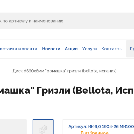
оставка и оплата
Новости
Акции
Услуги
Контакты
Г
Диск d660х6мм "ромашка" гризли (bellota, испания)
шка" Гризли (Bellota, Испа
Артикул: RR 6,0 1904-26 MR100
В избранное