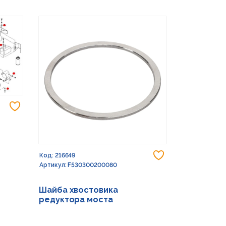
Добавить в избранное
Добавить в из
Код: 216649
Код: 232773
Артикул: F530300200080
Артикул: G15
Шайба хвостовика
Шайба 17X
редуктора моста