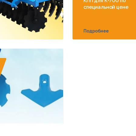
КПП для К-700 по
специальной цене
Подробнее