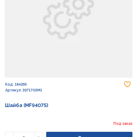
До
Код: 184295
Артикул: 3971705M1
Шайба (MF9407S)
Под заказ