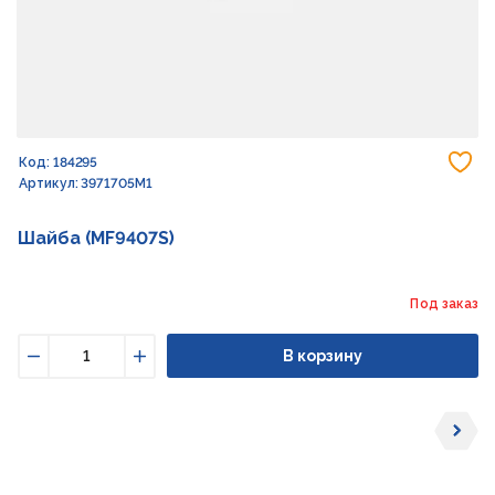
До
Код: 184295
Артикул: 3971705M1
Шайба (MF9407S)
Под заказ
В корзину
Уменьшить
Увеличить