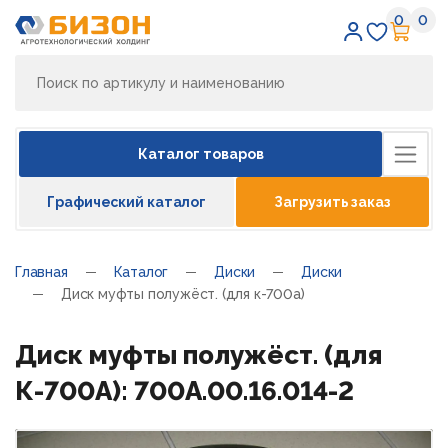
0
0
Избран
Кор
Каталог товаров
Графический каталог
Загрузить заказ
Главная
Каталог
Диски
Диски
Диск муфты полужёст. (для к-700а)
Диск муфты полужёст. (для
К-700А): 700А.00.16.014-2