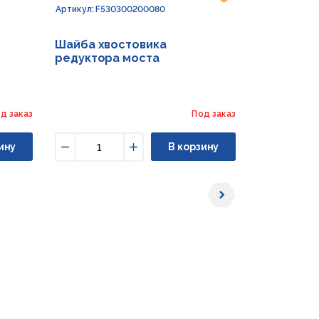
Код: 232773
Артикул: F530300200080
Артикул: G15
Шайба хвостовика
Шайба 17X
редуктора моста
д заказ
Под заказ
ину
В корзину
Уменьшить
Увеличить
Уменьши