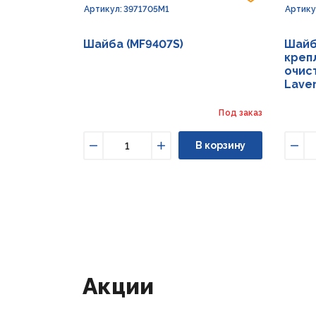
Артикул: 3971705M1
Артику
Шайба (MF9407S)
Шайб
креп
очист
Lave
Под заказ
В корзину
Уменьшить
Увеличить
Уме
Акции