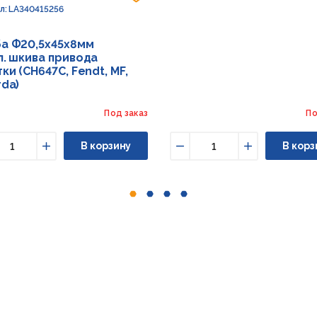
л: LA340415256
а Ф20,5х45х8мм
л. шкива привода
ки (CH647C, Fendt, MF,
rda)
Под заказ
По
В корзину
В корз
ньшить
Увеличить
Уменьшить
Увеличить