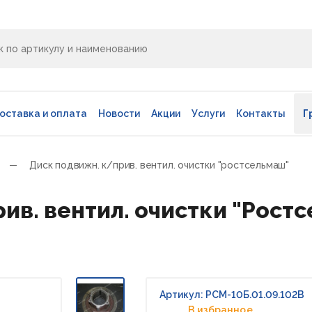
оставка и оплата
Новости
Акции
Услуги
Контакты
Г
Диск подвижн. к/прив. вентил. очистки "ростсельмаш"
ив. вентил. очистки "Рост
В
Артикул: РСМ-10Б.01.09.102В
В избранное