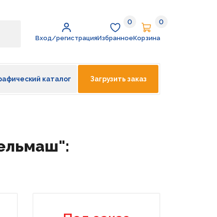
0
0
Избранное
Корзина
Вход/регистрация
Избранное
Корзина
рафический каталог
Загрузить заказ
сельмаш":