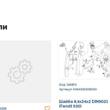
ли
Код: 165874
Артикул: X454306308000
Шайба 8,4х24х2 DIN9021
(Fendt 930)
 в избранное
Добавить в избранное
91638