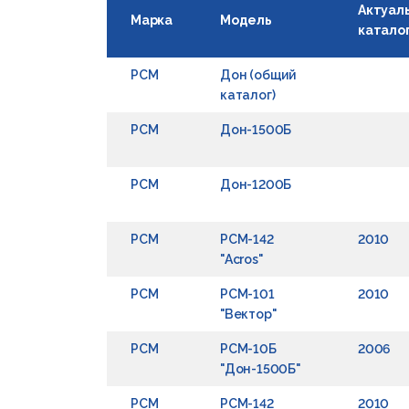
Актуал
Марка
Модель
катало
РСМ
Дон (общий
каталог)
РСМ
Дон-1500Б
РСМ
Дон-1200Б
РСМ
РСМ-142
2010
"Acros"
РСМ
РСМ-101
2010
"Вектор"
РСМ
РСМ-10Б
2006
"Дон-1500Б"
РСМ
РСМ-142
2010