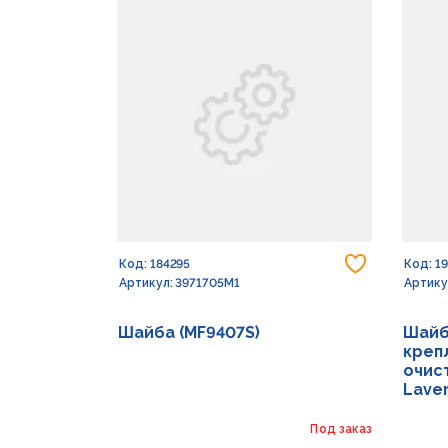
Добавить
Код: 184295
Код: 1
Артикул: 3971705M1
Артику
Шайба (MF9407S)
Шайб
креп
очист
Lave
Под заказ