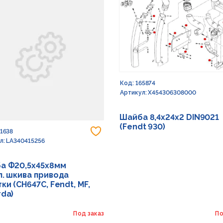
Код: 165874
Артикул: X454306308000
Шайба 8,4х24х2 DIN9021
(Fendt 930)
 в избранное
Добавить в избранное
91638
л: LA340415256
а Ф20,5х45х8мм
л. шкива привода
ки (CH647C, Fendt, MF,
rda)
Под заказ
По