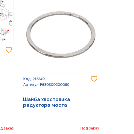
Добавить в избранное
Добавить в из
Код: 216649
Код: 232773
Артикул: F530300200080
Артикул: G15
Шайба хвостовика
Шайба 17X
редуктора моста
д заказ
Под заказ