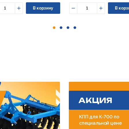
В корзину
В корз
ньшить
Увеличить
Уменьшить
Увеличить
АКЦИЯ
КПП для К-700 по
специальной цене