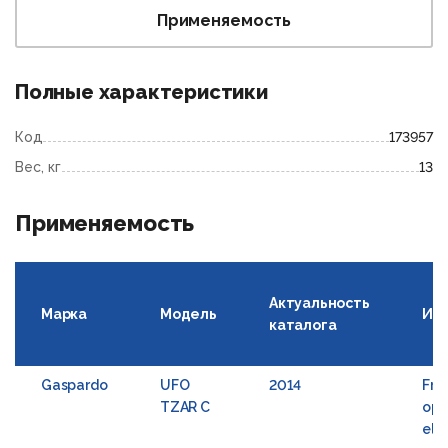
Применяемость
Полные характеристики
Код
173957
Вес, кг
13
Применяемость
Актуальность
Марка
Модель
Ил
каталога
Gaspardo
UFO
2014
Fro
TZAR C
ope
ele