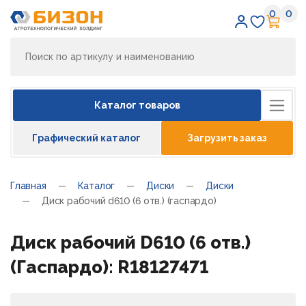
0
0
Избран
Кор
Каталог товаров
Графический каталог
Загрузить заказ
Главная
Каталог
Диски
Диски
Диск рабочий d610 (6 отв.) (гаспардо)
Диск рабочий D610 (6 отв.)
(Гаспардо): R18127471