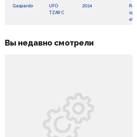
Gaspardo
UFO
2014
Rea
TZAR C
ope
ele
Вы недавно смотрели