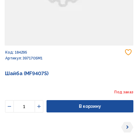
До
Код: 184295
Артикул: 3971705M1
Шайба (MF9407S)
Под заказ
В корзину
Уменьшить
Увеличить