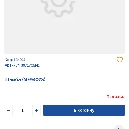
До
Код: 184295
Артикул: 3971705M1
Шайба (MF9407S)
Под заказ
В корзину
Уменьшить
Увеличить