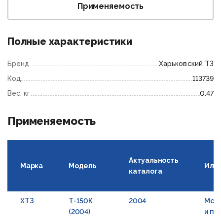
Применяемость
Полные характеристики
Бренд
Харьковский ТЗ
Код
113739
Вес, кг
0.47
Применяемость
Актуальность
Марка
Модель
Илл
каталога
ХТЗ
Т-150К
2004
Мост
(2004)
и пе