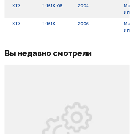
ХТЗ
Т-151К-08
2004
Мост
и пе
ХТЗ
Т-151К
2006
Мост
и пе
Вы недавно смотрели