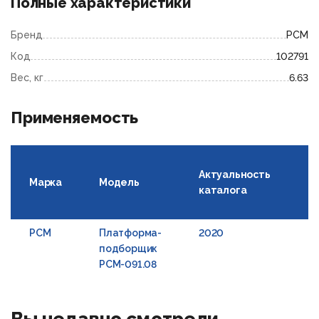
Полные характеристики
Бренд
РСМ
Код
102791
Вес, кг
6.63
Применяемость
Актуальность
Марка
Модель
И
каталога
РСМ
Платформа-
2020
Ш
подборщик
в
РСМ-091.08
(Р