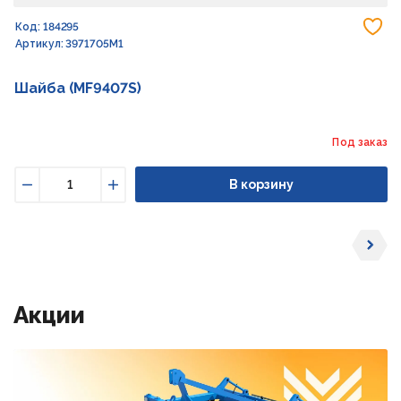
До
Код: 184295
Артикул: 3971705M1
Шайба (MF9407S)
Под заказ
В корзину
Уменьшить
Увеличить
Акции