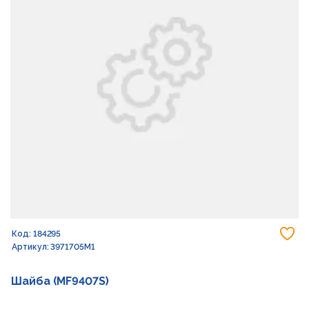
До
Код: 184295
Артикул: 3971705M1
Шайба (MF9407S)