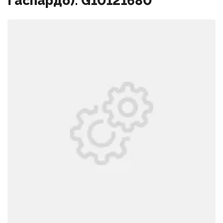
Гаспардо): G10121680