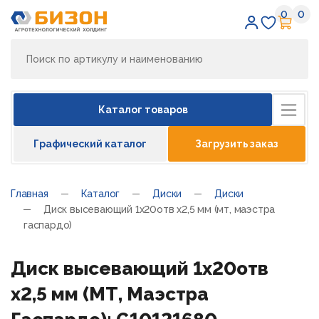
0
0
Избран
Кор
Каталог товаров
Графический каталог
Загрузить заказ
Главная
Каталог
Диски
Диски
Диск высевающий 1х20отв х2,5 мм (мт, маэстра
гаспардо)
Диск высевающий 1х20отв
х2,5 мм (МТ, Маэстра