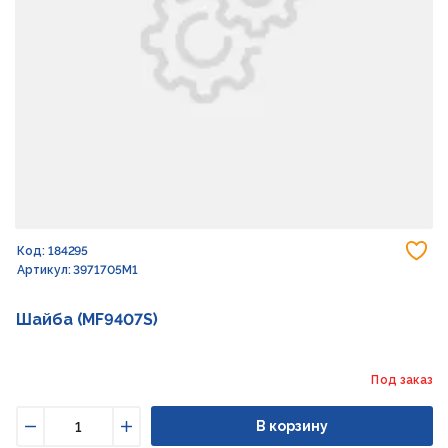
До
Код: 184295
Артикул: 3971705M1
Шайба (MF9407S)
Под заказ
В корзину
Уменьшить
Увеличить