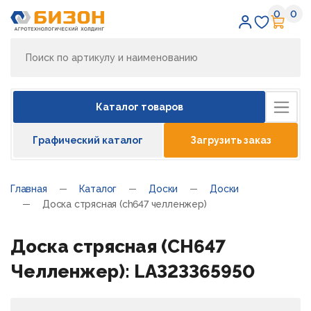
0
0
Избран
Кор
Каталог товаров
Графический каталог
Загрузить заказ
Главная
Каталог
Доски
Доски
Доска стрясная (ch647 челленжер)
Доска стрясная (CH647
Челленжер): LA323365950