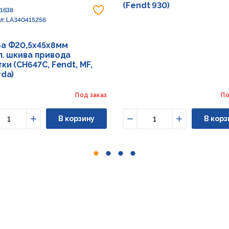
(Fendt 930)
 в избранное
Добавить в избранное
91638
л: LA340415256
а Ф20,5х45х8мм
л. шкива привода
ки (CH647C, Fendt, MF,
rda)
Под заказ
По
В корзину
В корз
ньшить
Увеличить
Уменьшить
Увеличить