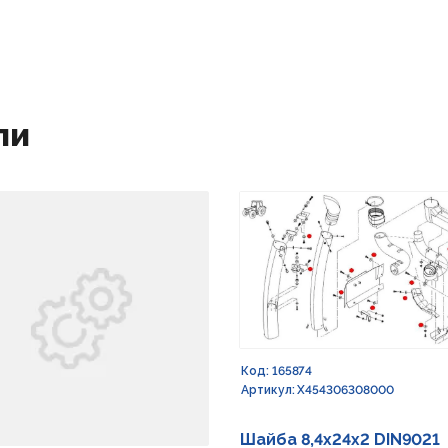
ли
Код: 165874
Артикул: X454306308000
Шайба 8,4х24х2 DIN9021