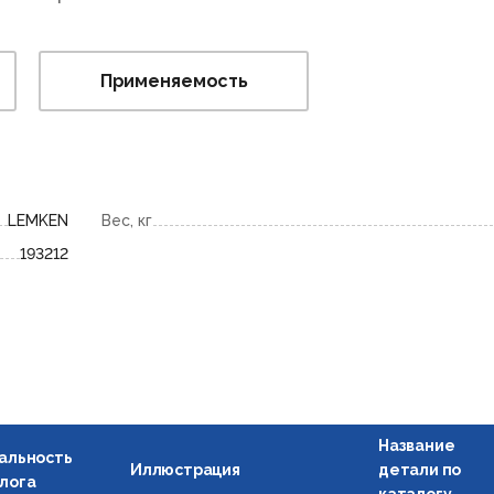
Применяемость
LEMKEN
Вес, кг
193212
Название
альность
Иллюстрация
детали по
лога