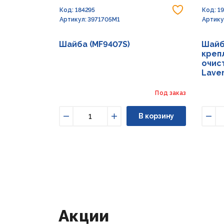
Добавить
Код: 184295
Код: 1
Артикул: 3971705M1
Артику
Шайба (MF9407S)
Шайб
креп
очист
Lave
Под заказ
В корзину
Уменьшить
Увеличить
Уме
Акции