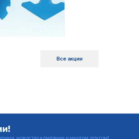
Все акции
ми!
газина, новостях компании и многом другом!