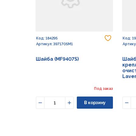
Добавить
Код: 184295
Код: 1
Артикул: 3971705M1
Артику
Шайба (MF9407S)
Шайб
креп
очист
Lave
Под заказ
В корзину
Уменьшить
Увеличить
Уме