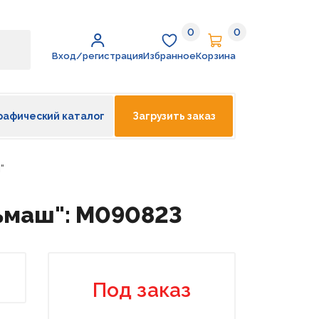
0
0
Избранное
Корзина
Вход/регистрация
Избранное
Корзина
рафический каталог
Загрузить заказ
"
льмаш": М090823
Под заказ