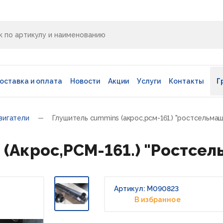
оставка и оплата
Новости
Акции
Услуги
Контакты
Г
вигатели
Глушитель cummins (акрос,рсм-161.) "ростсельмаш
(Акрос,РСМ-161.) "Ростсе
Артикул: М090823
В избранное