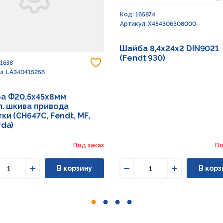
Код: 165874
Артикул: X454306308000
Шайба 8,4х24х2 DIN9021
(Fendt 930)
 в избранное
Добавить в избранное
91638
л: LA340415256
а Ф20,5х45х8мм
л. шкива привода
ки (CH647C, Fendt, MF,
rda)
Под заказ
По
В корзину
В корз
ньшить
Увеличить
Уменьшить
Увеличить