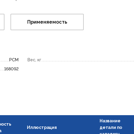
Применяемость
РСМ
Вес, кг
168092
Название
ность
Иллюстрация
детали по
а