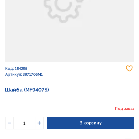
До
Код: 184295
Артикул: 3971705M1
Шайба (MF9407S)
Под заказ
В корзину
Уменьшить
Увеличить