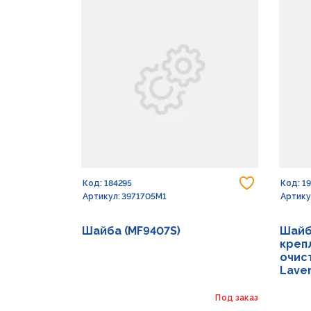
Добавить
Код: 184295
Код: 1
Артикул: 3971705M1
Артику
Шайба (MF9407S)
Шайб
креп
очист
Lave
Под заказ