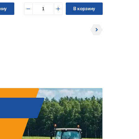
ину
В корзину
Уменьшить
Увеличить
Уменьши