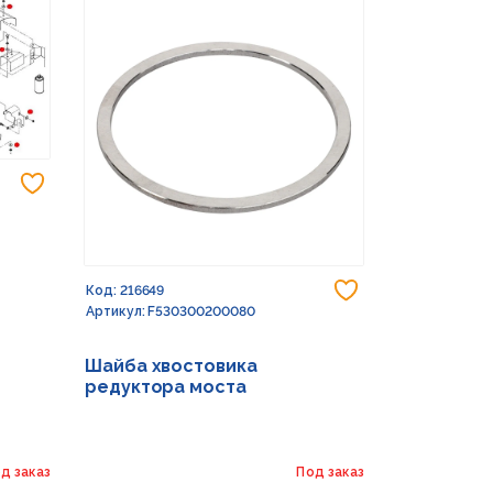
Добавить в избранное
Добавить в из
Код: 216649
Код: 232773
Артикул: F530300200080
Артикул: G15
Шайба хвостовика
Шайба 17X
редуктора моста
д заказ
Под заказ