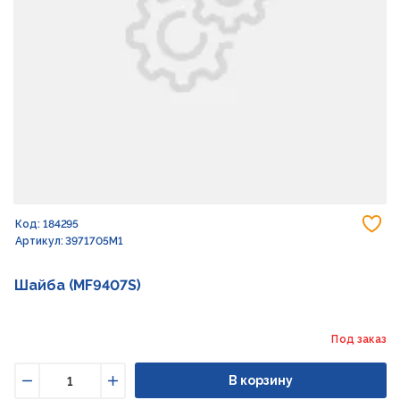
До
Код: 184295
Артикул: 3971705M1
Шайба (MF9407S)
Под заказ
В корзину
Уменьшить
Увеличить