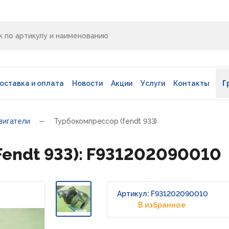
оставка и оплата
Новости
Акции
Услуги
Контакты
Г
вигатели
Турбокомпрессор (fendt 933)
endt 933): F931202090010
Артикул: F931202090010
В избранное