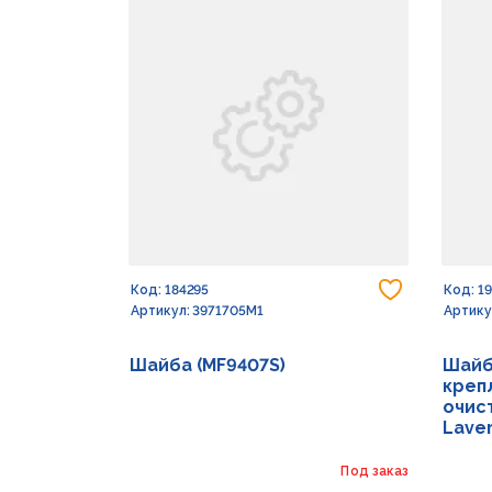
Добавить
Код: 184295
Код: 1
Артикул: 3971705M1
Артику
Шайба (MF9407S)
Шайб
креп
очист
Lave
Под заказ