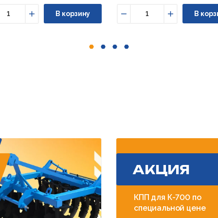
В корзину
В корз
ньшить
Увеличить
Уменьшить
Увеличить
АКЦИЯ
КПП для К-700 по
специальной цене