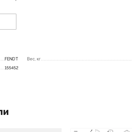
FENDT
Вес, кг
155452
ли