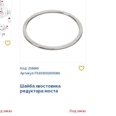
Добавить в избранное
Добавить в из
Код: 216649
Код: 232773
Артикул: F530300200080
Артикул: G15
Шайба хвостовика
Шайба 17X
редуктора моста
д заказ
Под заказ