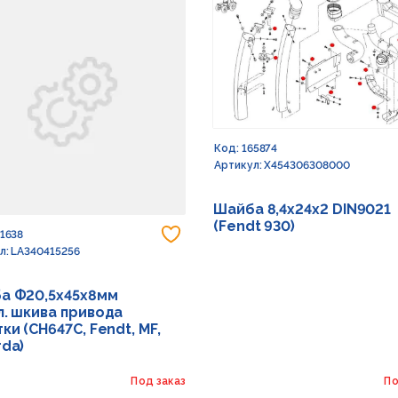
Код: 165874
Артикул: X454306308000
Шайба 8,4х24х2 DIN9021
(Fendt 930)
 в избранное
Добавить в избранное
91638
л: LA340415256
а Ф20,5х45х8мм
л. шкива привода
ки (CH647C, Fendt, MF,
rda)
Под заказ
По