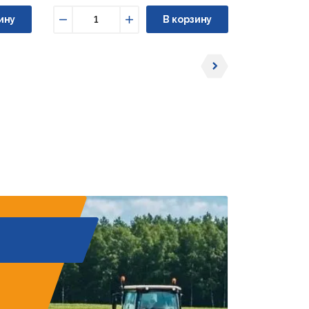
ину
В корзину
Уменьшить
Увеличить
Уменьши