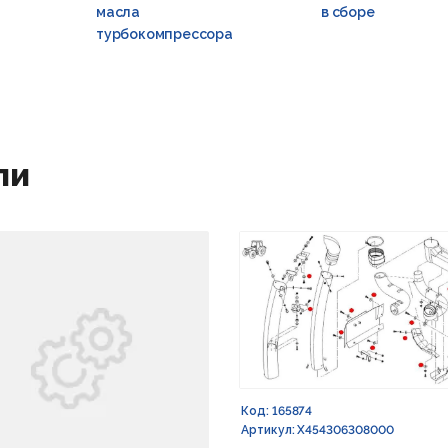
масла
в сборе
турбокомпрессора
ли
Код: 165874
Артикул: X454306308000