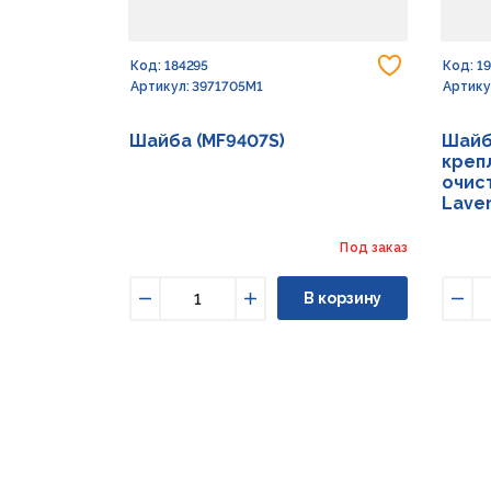
Добавить
Код: 184295
Код: 1
Артикул: 3971705M1
Артику
Шайба (MF9407S)
Шайб
креп
очист
Lave
Под заказ
В корзину
Уменьшить
Увеличить
Уме