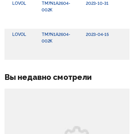
LOVOL
TM7N1A2604-
2023-10-31
002K
б
к
LOVOL
TM7N1A2604-
2023-04-15
002K
б
к
Вы недавно смотрели