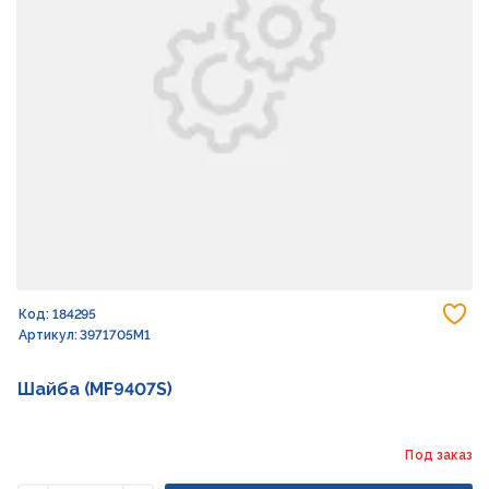
До
Код: 184295
Артикул: 3971705M1
Шайба (MF9407S)
Под заказ