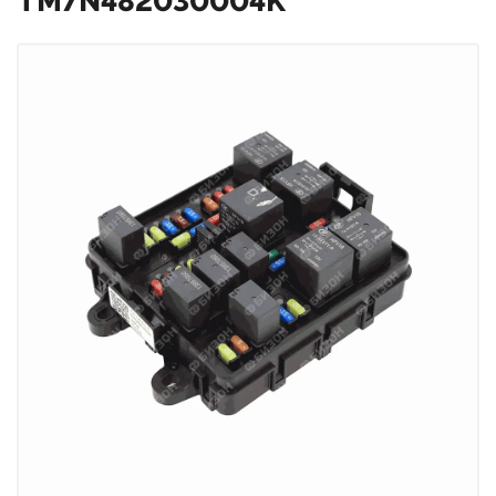
TM7N482030004K