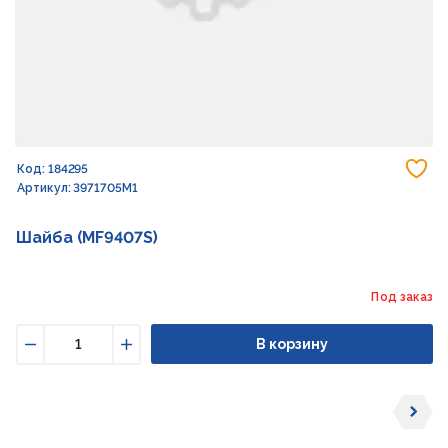
До
Код: 184295
Артикул: 3971705M1
Шайба (MF9407S)
Под заказ
В корзину
Уменьшить
Увеличить