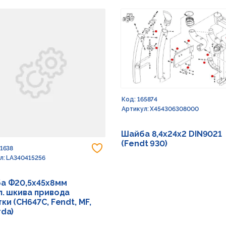
Код: 165874
Артикул: X454306308000
Шайба 8,4х24х2 DIN9021
(Fendt 930)
 в избранное
Добавить в избранное
91638
л: LA340415256
а Ф20,5х45х8мм
л. шкива привода
ки (CH647C, Fendt, MF,
rda)