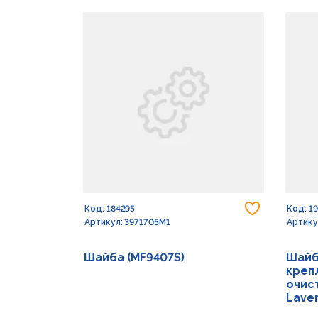
Добавить
Код: 184295
Код: 1
Артикул: 3971705M1
Артику
Шайба (MF9407S)
Шайб
креп
очист
Lave