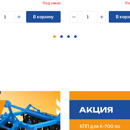
Под заказ
По
В корзину
В корз
ньшить
Увеличить
Уменьшить
Увеличить
АКЦИЯ
КПП для К-700 по