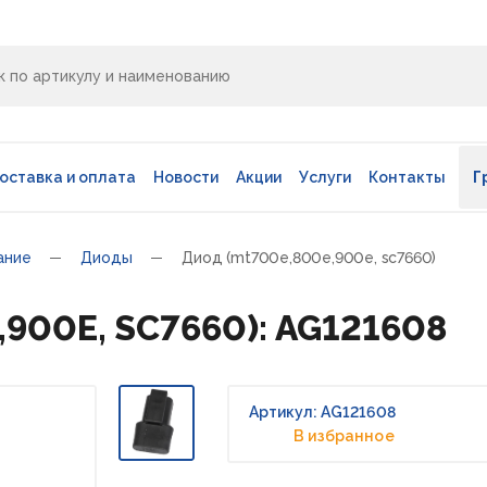
оставка и оплата
Новости
Акции
Услуги
Контакты
Г
ание
Диоды
Диод (mt700e,800e,900e, sc7660)
900E, SC7660): AG121608
Артикул: AG121608
В избранное