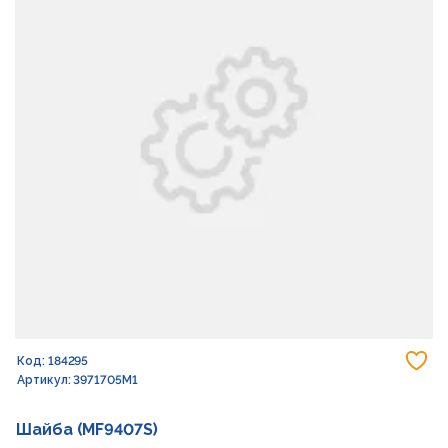
До
Код: 184295
Артикул: 3971705M1
Шайба (MF9407S)