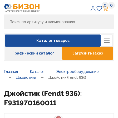
0
0
Избран
Кор
Каталог товаров
Графический каталог
Загрузить заказ
Главная
Каталог
Электрооборудование
Джойстики
Джойстик (fendt 936)
Джойстик (Fendt 936):
F931970160011