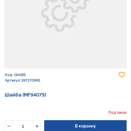
До
Код: 184295
Артикул: 3971705M1
Шайба (MF9407S)
Под заказ
В корзину