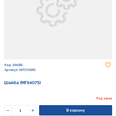
До
Код: 184295
Артикул: 3971705M1
Шайба (MF9407S)
Под заказ
В корзину
Уменьшить
Увеличить