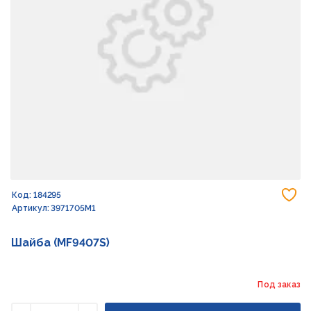
До
Код: 184295
Артикул: 3971705M1
Шайба (MF9407S)
Под заказ