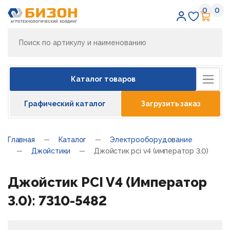
0
0
Избран
Кор
Каталог товаров
Графический каталог
Загрузить заказ
Главная
Каталог
Электрооборудование
Джойстики
Джойстик pci v4 (император 3.0)
Джойстик PCI V4 (Император
3.0): 7310-5482