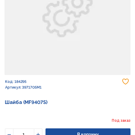
До
Код: 184295
Артикул: 3971705M1
Шайба (MF9407S)
Под заказ
В корзину