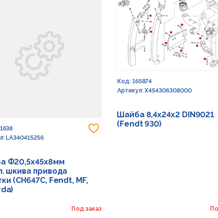
Код: 165874
Артикул: X454306308000
Шайба 8,4х24х2 DIN9021
(Fendt 930)
 в избранное
Добавить в избранное
91638
л: LA340415256
а Ф20,5х45х8мм
л. шкива привода
ки (CH647C, Fendt, MF,
rda)
Под заказ
По