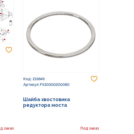
Добавить в избранное
Добавить в из
Код: 216649
Код: 232773
Артикул: F530300200080
Артикул: G15
Шайба хвостовика
Шайба 17X
редуктора моста
д заказ
Под заказ