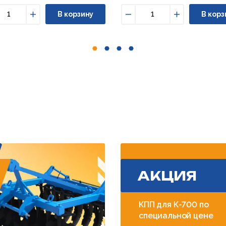
В корзину
В корз
ньшить
Увеличить
Уменьшить
Увеличить
АКЦИЯ
КПП для К-700 по
специальной цене