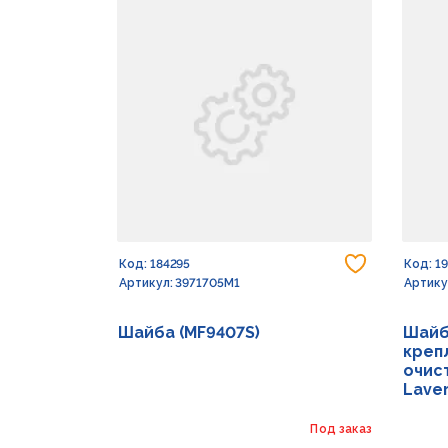
Добавить
Код: 184295
Код: 1
Артикул: 3971705M1
Артику
Шайба (MF9407S)
Шайб
креп
очист
Lave
Под заказ