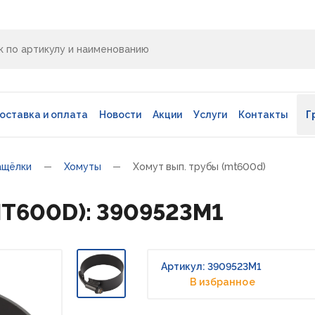
оставка и оплата
Новости
Акции
Услуги
Контакты
Г
ащёлки
Хомуты
Хомут вып. трубы (mt600d)
MT600D): 3909523M1
Артикул: 3909523M1
В избранное