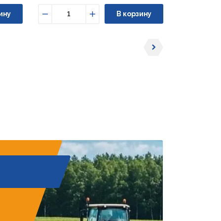
ину
В корзину
Уменьшить
Увеличить
Уменьши