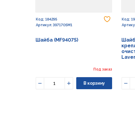
Добавить
Код: 184295
Код: 1
Артикул: 3971705M1
Артику
Шайба (MF9407S)
Шайб
креп
очист
Lave
Под заказ
В корзину
Уменьшить
Увеличить
Уме