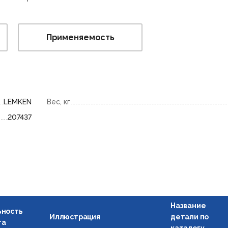
Применяемость
LEMKEN
Вес, кг
207437
Название
ьность
Иллюстрация
детали по
га