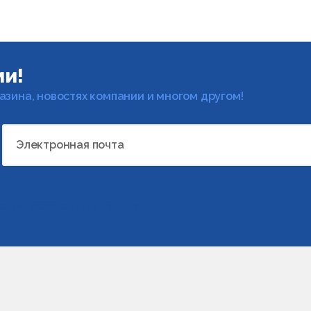
ми!
газина, новостях компании и многом другом!
Электронная почта
отки персональных данных