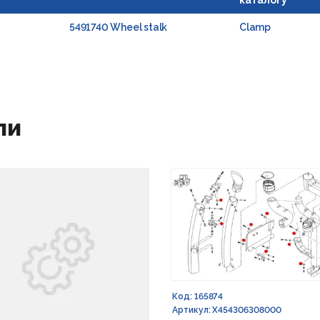
каталогу
5491740 Wheel stalk
Clamp
ли
Код: 165874
Артикул: X454306308000