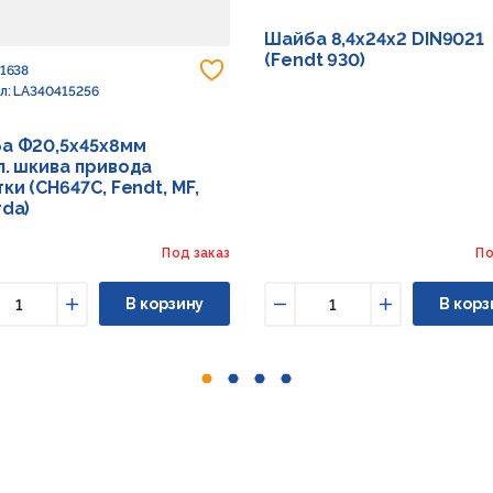
Шайба 8,4х24х2 DIN9021
(Fendt 930)
 в избранное
Добавить в избранное
91638
л: LA340415256
а Ф20,5х45х8мм
л. шкива привода
ки (CH647C, Fendt, MF,
rda)
Под заказ
По
В корзину
В корз
ньшить
Увеличить
Уменьшить
Увеличить