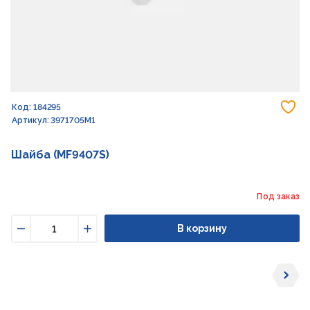
До
Код: 184295
Артикул: 3971705M1
Шайба (MF9407S)
Под заказ
В корзину
Уменьшить
Увеличить