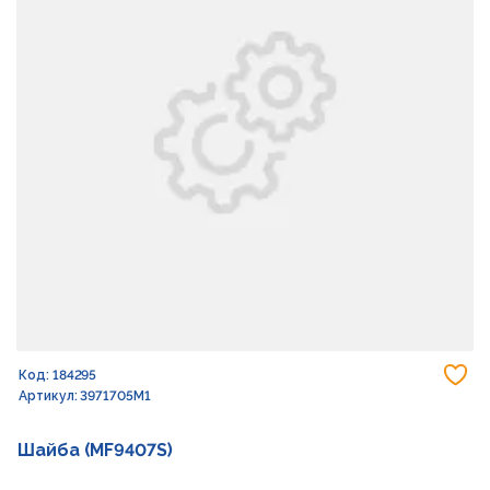
До
Код: 184295
Артикул: 3971705M1
Шайба (MF9407S)