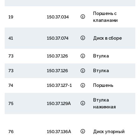
Поршень с
19
150.37.034
клапанами
5
41
150.37.074
Диск в сборе
1
73
150.37.126
Втулка
73
150.37.126
Втулка
74
150.37.127-1
Поршень
Втулка
75
150.37.129А
нажимная
1
₽
76
150.37.136А
Диск упорный
2