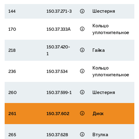
144
150.37.271-3
Шестерня
3
Кольцо
170
150.37.333А
уплотнительное
150.37.420-
218
Гайка
1
Кольцо
3
236
150.37.534
уплотнительное
7
8
260
150.37.599-1
Шестерня
2
261
150.37.602
Диск
8
265
150.37.628
Втулка