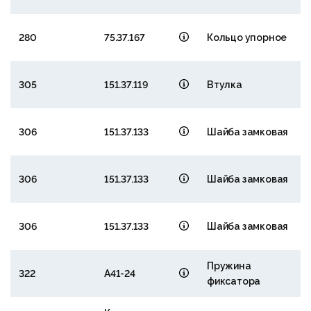
280
75.37.167
Кольцо упорное
305
151.37.119
Втулка
306
151.37.133
Шайба замковая
306
151.37.133
Шайба замковая
306
151.37.133
Шайба замковая
Пружина
322
А41-24
4
фиксатора