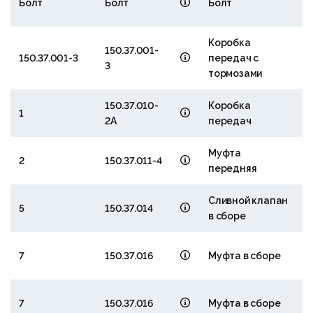
Болт
Болт
Болт
Коробка
150.37.001-
150.37.001-3
передач с
3
тормозами
150.37.010-
Коробка
1
2А
передач
Муфта
2
150.37.011-4
передняя
Сливной клапан
5
150.37.014
в сборе
3
7
150.37.016
Муфта в сборе
3
7
150.37.016
Муфта в сборе