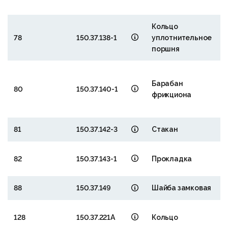
Кольцо
78
150.37.138-1
уплотнительное
поршня
1
Барабан
₽
80
150.37.140-1
фрикциона
1
81
150.37.142-3
Стакан
82
150.37.143-1
Прокладка
88
150.37.149
Шайба замковая
9
128
150.37.221А
Кольцо